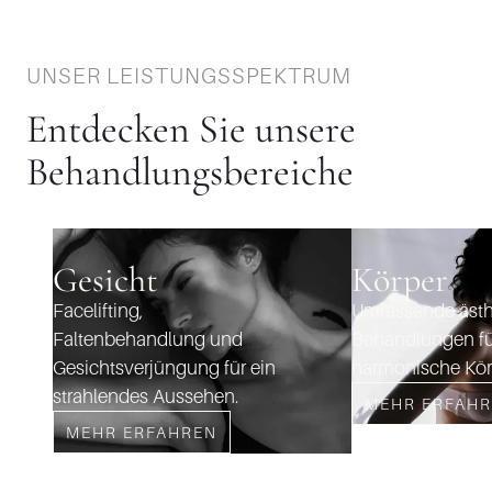
UNSER LEISTUNGSSPEKTRUM
Entdecken Sie unsere
Behandlungsbereiche
Gesicht
Körper
Facelifting,
Umfassende ästh
Faltenbehandlung und
Behandlungen fü
Gesichtsverjüngung für ein
harmonische Kör
strahlendes Aussehen.
MEHR ERFAH
MEHR ERFAHREN