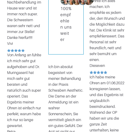
konnte ich alles
Nachbehandlung im
machen. Ich
Hause war und ist
100%
empfehle es jedem
immer noch super.
empf
der, den Wunsch und
Die Schwestern
ehle
die Möglichkeit dazu
waren sehr nett und
n uns
hat. Die Klinik ist sehr
immer zur Stelle!
weit
empfehlenswert. Das
Danke hierfür!!!!
er
Personal ist sehr
Vivi
freundlich, nett und
sehr bemüht um
Von Anfang an fühlte
einen.
ich mich sehr gut
Dieseven
aufgehoben und Dr.
Ich bin absolut
Muringaseril hat
begeistert von
Ich habe meine
mich sehr gut
meiner Behandlung
Ohren am 01.06.2022
beraten und
in der Praxis
korregieren lassen,
natürlich auch super
Schwaben Aesthetic.
und das Ergebnis ist
operiert. Das
Die Dame an der
unglaublich
Ergebnis meiner
Anmeldung ist ein
beeindruckend.
Ohren ist einfach nur
wahrer
Während der OP
perfekt, warum habe
Sonnenschein, Sie
haben wir uns die
ich nur so lange
vermittelt gleich ein
ganze Zeit
gewartet.
ein gutes Gefühl. Der
unterhalten, keine
Petra
Arzt ist nicht nur