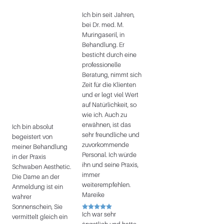
Ich bin seit Jahren,
bei Dr. med. M.
Muringaseril, in
Behandlung. Er
besticht durch eine
professionelle
Beratung, nimmt sich
Zeit für die Klienten
und er legt viel Wert
auf Natürlichkeit, so
wie ich. Auch zu
erwähnen, ist das
Ich bin absolut
sehr freundliche und
begeistert von
zuvorkommende
meiner Behandlung
Personal. Ich würde
in der Praxis
ihn und seine Praxis,
Schwaben Aesthetic.
immer
Die Dame an der
weiterempfehlen.
Anmeldung ist ein
Mareike
wahrer
Sonnenschein, Sie
Ich war sehr
vermittelt gleich ein