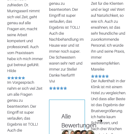
genau zu
Zeit für die Klienten
zufrieden. Dr.
beantworten. Der
und er legt viel Wert
Muringaseril nimmt
Eingriff ist super
auf Natürlichkeit, so
sich viel Zeit, geht
verlaufen, das
wie ich. Auch zu
genau auf alle
Ergebnis ist TOLL!
erwähnen, ist das
Fragen ein, macht
Auch die
sehr freundliche und
seine Arbeit
Nachbehandlung im
zuvorkommende
kompetent und
Hause war und ist
Personal. Ich würde
professionell. Auch
immer noch super.
ihn und seine Praxis,
vom Praxisteam
Die Schwestern
immer
habe ich mich immer
waren sehr nett und
weiterempfehlen.
gut betreut gefühlt.
immer zur Stelle!
Mareike
Hilde
Danke hierfür!!!!
Der Aufenthalt in der
Vivi
Im Vorgespräch
Klinik ist mit einem
nahm er sich viel Zeit
Hotel zu vergleichen.
um alle Fragen
Und dass aller Beste
genau zu
ist das Ergebnis der
beantworten. Der
Brustvergrößerung.
Eingriff ist super
Alle
Ich hatte kaum
verlaufen, das
Schmerzen, und
Bewertungen
Ergebnis ist TOLL!
nach drei Wochen
Auch die