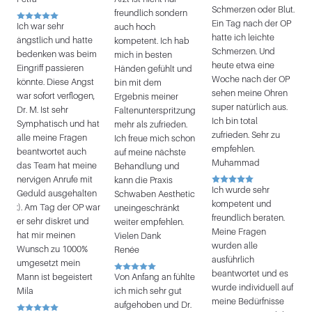
Schmerzen oder Blut.
freundlich sondern
Ein Tag nach der OP
Ich war sehr
auch hoch
hatte ich leichte
ängstlich und hatte
kompetent. Ich hab
Schmerzen. Und
bedenken was beim
mich in besten
heute etwa eine
Eingriff passieren
Händen gefühlt und
Woche nach der OP
könnte. Diese Angst
bin mit dem
sehen meine Ohren
war sofort verflogen,
Ergebnis meiner
super natürlich aus.
Dr. M. Ist sehr
Faltenunterspritzung
Ich bin total
Symphatisch und hat
mehr als zufrieden.
zufrieden. Sehr zu
alle meine Fragen
Ich freue mich schon
empfehlen.
beantwortet auch
auf meine nächste
Muhammad
das Team hat meine
Behandlung und
nervigen Anrufe mit
kann die Praxis
Ich wurde sehr
Geduld ausgehalten
Schwaben Aesthetic
kompetent und
:). Am Tag der OP war
uneingeschränkt
freundlich beraten.
er sehr diskret und
weiter empfehlen.
Meine Fragen
hat mir meinen
Vielen Dank
wurden alle
Wunsch zu 1000%
Renée
ausführlich
umgesetzt mein
beantwortet und es
Mann ist begeistert
Von Anfang an fühlte
wurde individuell auf
Mila
ich mich sehr gut
meine Bedürfnisse
aufgehoben und Dr.