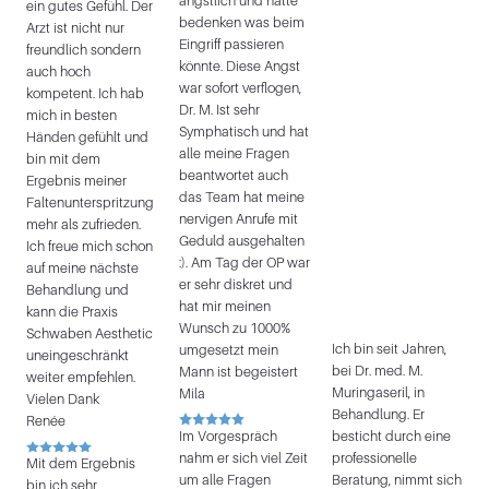
ängstlich und hatte
ein gutes Gefühl. Der
bedenken was beim
Arzt ist nicht nur
Eingriff passieren
freundlich sondern
könnte. Diese Angst
auch hoch
war sofort verflogen,
kompetent. Ich hab
Dr. M. Ist sehr
mich in besten
Symphatisch und hat
Händen gefühlt und
alle meine Fragen
bin mit dem
beantwortet auch
Ergebnis meiner
das Team hat meine
Faltenunterspritzung
nervigen Anrufe mit
mehr als zufrieden.
Geduld ausgehalten
Ich freue mich schon
:). Am Tag der OP war
auf meine nächste
er sehr diskret und
Behandlung und
hat mir meinen
kann die Praxis
Wunsch zu 1000%
Schwaben Aesthetic
Ich bin seit Jahren,
umgesetzt mein
uneingeschränkt
bei Dr. med. M.
Mann ist begeistert
weiter empfehlen.
Muringaseril, in
Mila
Vielen Dank
Behandlung. Er
Renée
Im Vorgespräch
besticht durch eine
nahm er sich viel Zeit
professionelle
Mit dem Ergebnis
um alle Fragen
Beratung, nimmt sich
bin ich sehr