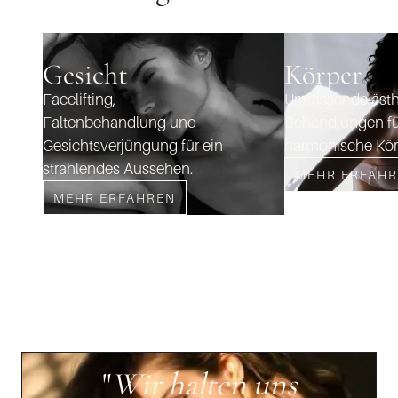
Gesicht
Körper
Facelifting,
Umfassende ästh
Faltenbehandlung und
Behandlungen fü
Gesichtsverjüngung für ein
harmonische Kör
strahlendes Aussehen.
MEHR ERFAH
MEHR ERFAHREN
"
Wir halten uns