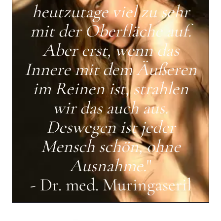
heutzutage viel zu sehr
mit der Oberfläche auf.
Aber erst, wenn das
Innere mit dem Äußeren
im Reinen ist, strahlen
wir das auch aus.
Deswegen ist jeder
Mensch schön, ohne
Ausnahme.
"
- Dr. med. Muringaseril