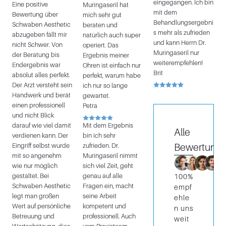
eingegangen. Ich bin
Eine positive
Muringaseril hat
mit dem
Bewertung über
mich sehr gut
Behandlungsergebni
Schwaben Aesthetic
beraten und
s mehr als zufrieden
abzugeben fällt mir
natürlich auch super
und kann Herrn Dr.
nicht Schwer. Von
operiert. Das
Muringaseril nur
der Beratung bis
Ergebnis meiner
weiterempfehlen!
Endergebnis war
Ohren ist einfach nur
Brit
absolut alles perfekt.
perfekt, warum habe
Der Arzt versteht sein
ich nur so lange
Handwerk und berät
gewartet.
einen professionell
Petra
und nicht Blick
darauf wie viel damit
Mit dem Ergebnis
Alle
verdienen kann. Der
bin ich sehr
Bewertung
Eingriff selbst wurde
zufrieden. Dr.
mit so angenehm
Muringaseril nimmt
wie nur möglich
sich viel Zeit, geht
gestaltet. Bei
genau auf alle
100%
Schwaben Aesthetic
Fragen ein, macht
empf
legt man großen
seine Arbeit
ehle
Wert auf persönliche
kompetent und
n uns
Betreuung und
professionell. Auch
weit