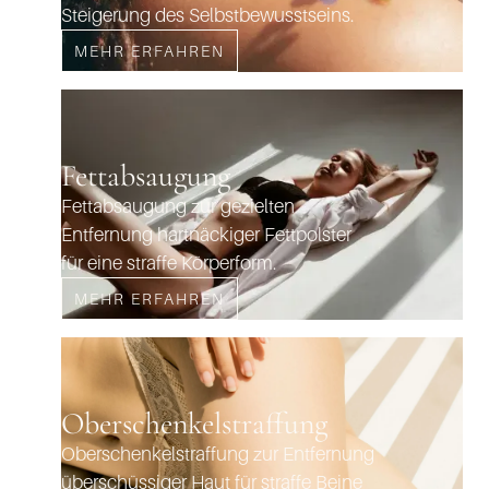
Steigerung des Selbstbewusstseins.
MEHR ERFAHREN
Fettabsaugung
Fettabsaugung zur gezielten
Entfernung hartnäckiger Fettpolster
für eine straffe Körperform.
MEHR ERFAHREN
Oberschenkelstraffung
Oberschenkelstraffung zur Entfernung
überschüssiger Haut für straffe Beine