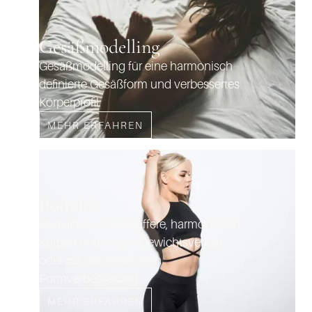
Gesäßmodelling
Gesäßmodelling für eine harmonisch
definierte Gesäßform und verbessertes
Körperprofil.
MEHR ERFAHREN
Bodylift
Bodylift für eine straffere, harmonische
Körperkontur nach Gewichtsverlust
oder zur ganzheitlichen
Formverbesserung.
MEHR ERFAHREN