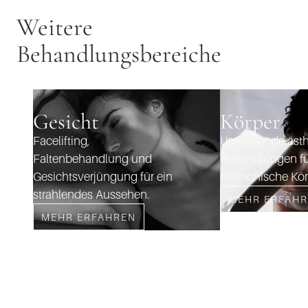
Weitere
Behandlungsbereiche
Gesicht
Körper
Facelifting,
Umfassende ästh
Faltenbehandlung und
Behandlungen fü
Gesichtsverjüngung für ein
harmonische Kör
strahlendes Aussehen.
MEHR ERFAH
MEHR ERFAHREN