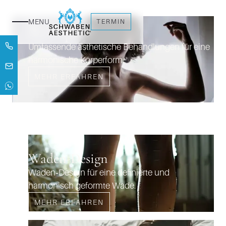
Körper
MENU
TERMIN
Umfassende ästhetische Behandlungen für eine
harmonische Körperform.
MEHR ERFAHREN
Waden-Design
Waden‑Design für eine definierte und
harmonisch geformte Wade.
MEHR ERFAHREN