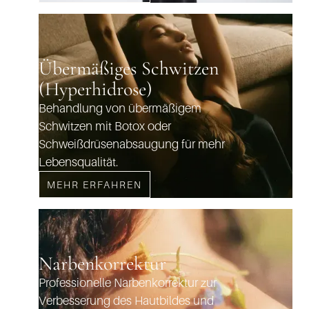
Übermäßiges Schwitzen
(Hyperhidrose)
Behandlung von übermäßigem
Schwitzen mit Botox oder
Schweißdrüsenabsaugung für mehr
Lebensqualität.
MEHR ERFAHREN
Narbenkorrektur
Professionelle Narbenkorrektur zur
Verbesserung des Hautbildes und