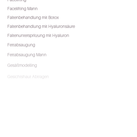
Facelifting Mann
Faltenbehandlung mit Botox
Faltenbehandlung mit Hyaluronsäure
Faltenunterspritzung mit Hyaluron
Fettabsaugung
Fettabsaugung Mann
Gesäßmodelling
Gesichtshaut Abtragen
Gynäkomastie
Lidstraffung
Lipofilling/Eigenfettbehandlung
Lippenvergrößerung
Narbenkorrektur
Nasenkorrektur