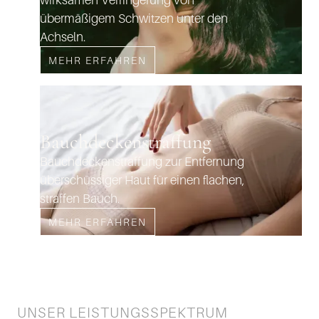
übermäßigem Schwitzen unter den
Achseln.
MEHR ERFAHREN
Bauchdeckenstraffung
Bauchdeckenstraffung zur Entfernung
überschüssiger Haut für einen flachen,
straffen Bauch.
MEHR ERFAHREN
UNSER LEISTUNGSSPEKTRUM