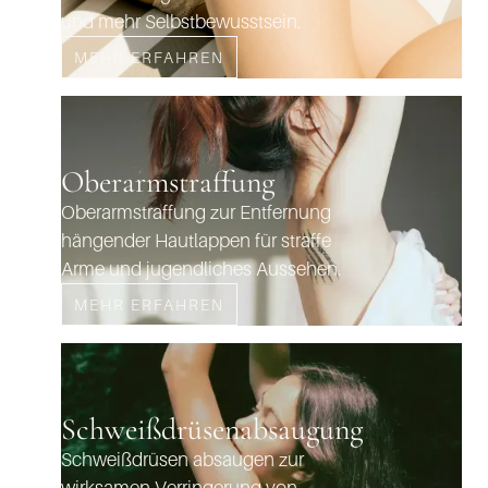
und mehr Selbstbewusstsein.
MEHR ERFAHREN
Oberarmstraffung
Oberarmstraffung zur Entfernung
hängender Hautlappen für straffe
Arme und jugendliches Aussehen.
MEHR ERFAHREN
Schweißdrüsenabsaugung
Schweißdrüsen absaugen zur
wirksamen Verringerung von