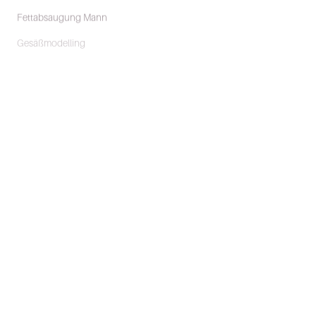
Fettabsaugung Mann
Gesäßmodelling
Gesichtshaut Abtragen
Gynäkomastie
Lidstraffung
Lipofilling/Eigenfettbehandlung
Lippenvergrößerung
Narbenkorrektur